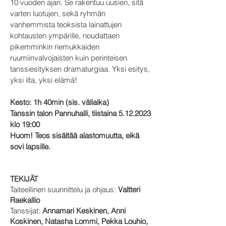
10 vuoden ajan. Se rakentuu uusien, sitä
varten luotujen, sekä ryhmän
vanhemmista teoksista lainattujen
kohtausten ympärille, noudattaen
pikemminkin riemukkaiden
ruumiinvalvojaisten kuin perinteisen
tanssiesityksen dramaturgiaa. Yksi esitys,
yksi ilta, yksi elämä!
Kesto: 1h 40min (sis. väliaika)
Tanssin talon Pannuhalli, tiistaina
5.12.2023
klo 19:00
Huom! Teos sisältää alastomuutta, eikä
sovi lapsille.
TEKIJÄT
Taiteellinen suunnittelu ja ohjaus:
Valtteri
Raekallio
Tanssijat:
Annamari Keskinen, Anni
Koskinen, Natasha Lommi, Pekka Louhio,