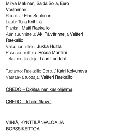
Mirva Mäkinen, Saida Solla, Eero
Vesterinen
Runoilija:
Eino Santanen
Laulu:
Tuija Knihtilä
Pianisti:
Matti Raekallio
Äänisuunnittelu:
Aki Päivärinne
ja
Valtteri
Raekallio
Valosuunnittelu:
Jukka Huitila
Pukusuunnittelu:
Roosa Marttiini
Tekninen tuottaja:
Lauri Lundahl
Tuotanto: Raekallio Corp. /
Katri Koivuneva
Vastaava tuottaja:
Valtteri Raekallio
CREDO – Digitaalinen
käsiohjelma
CREDO – lehdistökuvat
VIINIÄ, KYNTTILÄNVALOA JA
BORSSIKEITTOA