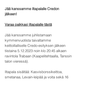
Jää kanssamme iltapalalle Credon
jälkeen!
Varaa paikkasi iltapalalle tästä
Jää kanssamme juhlistamaan
kymmenvuotista taivaltamme
keittoillalliselle Credo-esityksen jälkeen
tiistaina
5.12.2023
noin klo 20:45 alkaen
ravintola Trabaan (Kaapelitehtaalla, Tanssin
talon vieressä).
Iltapala sisältää: Kasvisborssikeittoa,
smetanaa, Levain-leipää ja voita sekä 16
cl talon valko- tai punaviiniä
Iltapalan hinta 25 € / hlö.
Paikkoja iltapalalle on rajallinen määrä ja