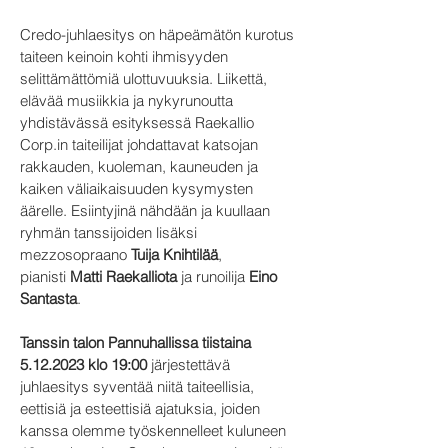
Credo-juhlaesitys on häpeämätön kurotus
taiteen keinoin kohti ihmisyyden
selittämättömiä ulottuvuuksia. Liikettä,
elävää musiikkia ja nykyrunoutta
yhdistävässä esityksessä Raekallio
Corp.in taiteilijat johdattavat katsojan
rakkauden, kuoleman, kauneuden ja
kaiken väliaikaisuuden kysymysten
äärelle. Esiintyjinä nähdään ja kuullaan
ryhmän tanssijoiden lisäksi
mezzosopraano
Tuija Knihtilää
,
pianisti
Matti Raekalliota
ja runoilija
Eino
Santasta
.
Tanssin talon Pannuhallissa tiistaina
5.12.2023
klo 19:00
järjestettävä
juhlaesitys syventää niitä taiteellisia,
eettisiä ja esteettisiä ajatuksia, joiden
kanssa olemme työskennelleet kuluneen