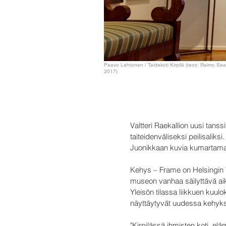
Paavo Lehtonen / Taidekoti Kirpilä (teos: Raimo Sa
2017)
Valtteri Raekallion uusi tan
taiteidenväliseksi peilisaliks
Juonikkaan kuvia kumartama
Kehys – Frame on Helsingin T
museon vanhaa säilyttävä aik
Yleisön tilassa liikkuen kuu
näyttäytyvät uudessa kehykse
"Kirpilässä ihmisten koti, e