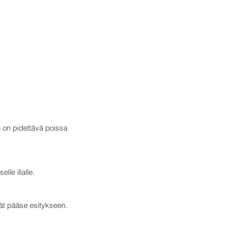
 on pidettävä poissa
le illalle.
ät pääse esitykseen.