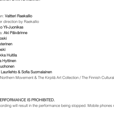
on:
Valtteri Raekallio
 direction by Raekallio
o Yli-Juonikas
a:
Aki Päivärinne
oski
terinen
ski
kka Huitila
a Hyttinen
Ruohonen
 Laurilehto & Sofia Suomalainen
 Northern Movement & The Kirpilä Art Collection / The Finnish Cultura
ERFORMANCE IS PROHIBITED.
ording will result in the performance being stopped. Mobile phones m