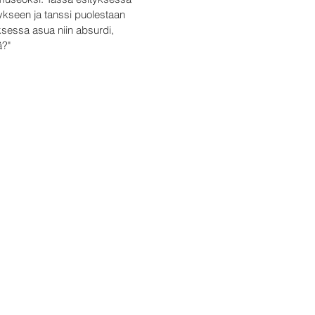
hykseen ja tanssi puolestaan
ksessa asua niin absurdi,
ä?"