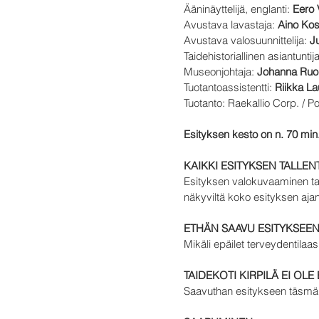
Ääninäyttelijä, englanti:
Eero 
Avustava lavastaja:
Aino Kos
Avustava valosuunnittelija:
Ju
Taidehistoriallinen asiantunt
Museonjohtaja:
Johanna Ruo
Tuotantoassistentti:
Riikka La
Tuotanto: Raekallio Corp. / Po
Esityksen kesto on n. 70 min
KAIKKI ESITYKSEN TALLEN
Esityksen valokuvaaminen ta
näkyviltä koko esityksen ajan
ETHÄN SAAVU ESITYKSEEN,
Mikäli epäilet terveydentilaas
TAIDEKOTI KIRPILÄ EI OLE
Saavuthan esitykseen täsmäll