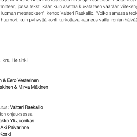
nitteen, jossa teksti ikään kuin asettaa kuvataiteen väärään viiteke
 luoman metateoksen", kertoo Valtteri Raekallio. "Voiko samassa teo
huumori, kuin pyhyyttä kohti kurkottava kauneus vailla ironian häivä
 krs, Helsinki
 & Eero Vesterinen
skinen & Mirva Mäkinen
eutus:
Valtteri Raekallio
llion ohjauksessa
akko Yli-Juonikas
:
Aki Päivärinne
Koski