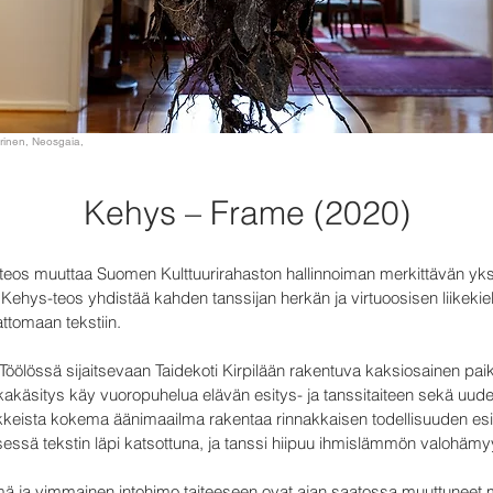
arinen, Neosgaia,
Kehys – Frame (2020)
ssiteos muuttaa Suomen Kulttuurirahaston hallinnoiman merkittävän y
i. Kehys-teos yhdistää kahden tanssijan herkän ja virtuoosisen liikekiele
ttomaan tekstiin.
öölössä sijaitsevaan Taidekoti Kirpilään rakentuva kaksiosainen pai
akäsitys käy vuoropuhelua elävän esitys- ja tanssitaiteen sekä uude
lokkeista kokema äänimaailma rakentaa rinnakkaisen todellisuuden es
ssä tekstin läpi katsottuna, ja tanssi hiipuu ihmislämmön valohämy
lämä ja vimmainen intohimo taiteeseen ovat ajan saatossa muuttuneet