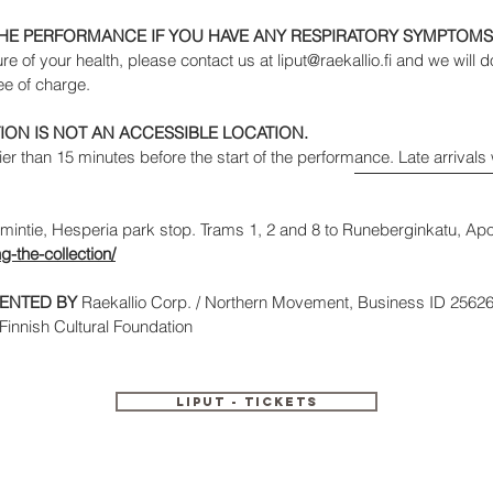
THE PERFORMANCE IF YOU HAVE ANY RESPIRATORY SYMPTOMS
ure of your health, please contact us at
liput@raekallio.fi
and we will d
ee of charge.
ION IS NOT AN ACCESSIBLE LOCATION.
ier than 15 minutes before the start of the performance. Late arrivals 
intie, Hesperia park stop. Trams 1, 2 and 8 to Runeberginkatu, Apo
ing-the-collection/
SENTED BY
Raekallio Corp. / Northern Movement, Business ID 256268
 Finnish Cultural Foundation
LIPUT - TICKETS