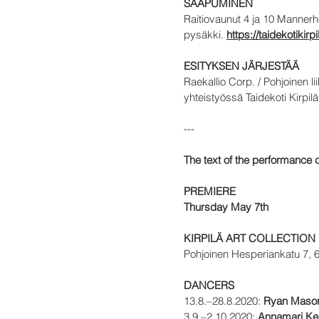
SAAPUMINEN
Raitiovaunut 4 ja 10 Mannerh
pysäkki.
https://taidekotikirpi
ESITYKSEN JÄRJESTÄÄ
Raekallio Corp. / Pohjoinen li
yhteistyössä Taidekoti Kirpi
---
The text of the performance c
PREMIERE
Thursday May 7th
KIRPILÄ ART COLLECTION
Pohjoinen Hesperiankatu 7, 6th
DANCERS
13.8.–28.8.2020:
Ryan Mason
3.9.–2.10.2020:
Annamari Ke