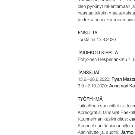
olen pyrkinyt rakentamaan jän
haastaa tekstin maalauksista
taidekaanonia karnevalisoiva 
ENSI-ILTA
Torstaina 13.8.2020
TAIDEKOTI KIRPILÄ
Pohjoinen Hesperiankatu 7, 6.
TANSSIJAT
13.8.–28.8.2020:
Ryan Mason
3.9.–2.10.2020:
Annamari Ke
TYÖRYHMÄ
Taiteellinen suunnittelu ja tot
Koreografia: tanssijat Raeka
Kuunnelman käsikirjoitus:
Ja
Kuunnelman äänisuunnittelu
Ääninäyttelijä, suomi:
Jarmo 