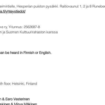
eimintielle, Hesperian puiston pysäkki. Raitiovaunut 1, 2 ja 8 Runeb
la.fi/yhteystiedot/
ike ry, Y-tunnus: 2562687-8
län ja Suomen Kulttuurirahaston kanssa
an be heard in Finnish or English.
 floor, Helsinki, Finland
 & Eero Vesterinen
skinen & Mirva Mäkinen