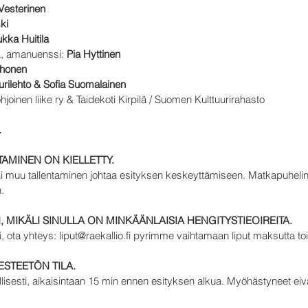
Vesterinen
ki
kka Huitila
ija, amanuenssi:
Pia Hyttinen
honen
urilehto & Sofia Suomalainen
hjoinen liike ry & Taidekoti Kirpilä / Suomen Kulttuurirahasto
.
TAMINEN ON KIELLETTY.
i muu tallentaminen johtaa esityksen keskeyttämiseen. Matkapuhelin
.
 MIKÄLI SINULLA ON MINKÄÄNLAISIA HENGITYSTIEOIREITA.
i, ota yhteys:
liput@raekallio.fi
pyrimme vaihtamaan liput maksutta toisel
 ESTEETÖN TILA.
isesti, aikaisintaan 15 min ennen esityksen alkua. Myöhästyneet eiv