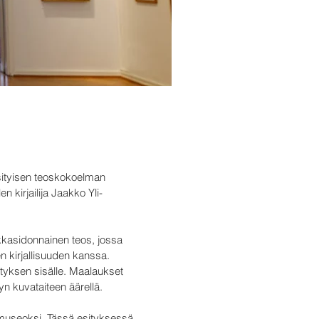
ksityisen teoskokoelman
n kirjailija Jaakko Yli-
kkasidonnainen teos, jossa
n kirjallisuuden kanssa.
ityksen sisälle. Maalaukset
yn kuvataiteen äärellä.
 museoksi. Tässä esityksessä